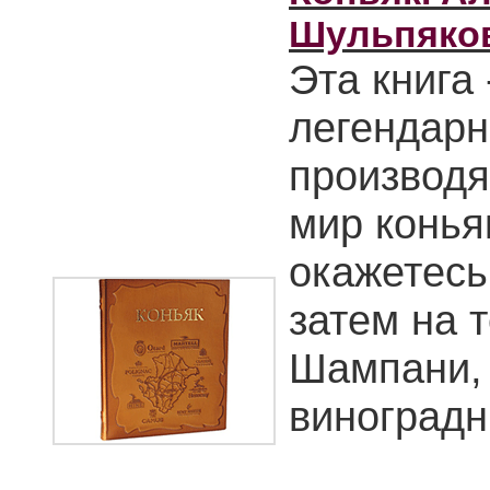
Шульпяков 
Эта книга
легендарн
производя
мир конья
окажетесь
затем на 
Шампани, 
виноградн