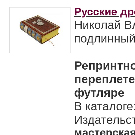
Русские д
Николай В
подлинный 
Репринтно
переплете
футляре
В каталоге
Издательс
мастерская