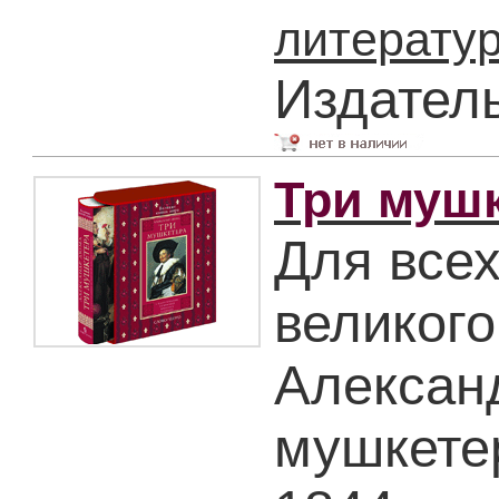
литерату
Издател
Три мушк
Для все
великого
Алексан
мушкете