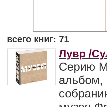
всего книг: 71
Лувр /Су
Серию М
альбом,
собрани
музея Фр