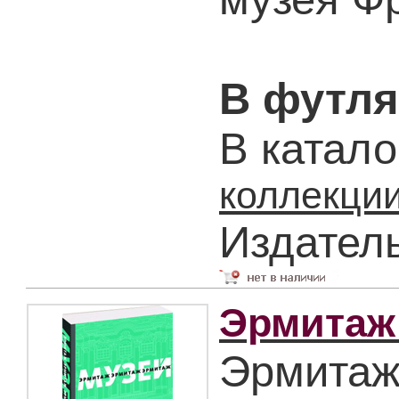
В футля
В катало
коллекции
Издател
Эрмитаж 
Эрмитаж 