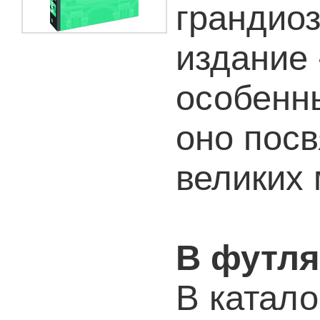
грандиоз
издание 
особенн
оно пос
великих 
В футля
В катало