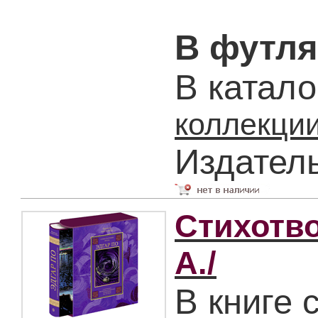
В футля
В катало
коллекции
Издател
Стихотво
А./
В книге 