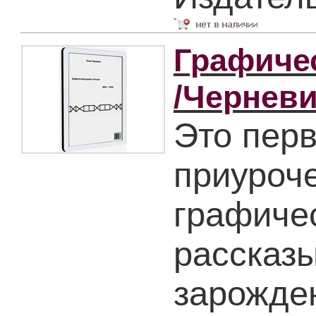
Графиче
/Черневи
Это перв
приуроче
графиче
рассказы
зарожде