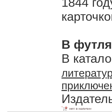
1844 год
карточко
В футля
В катало
литерату
приключе
Издател