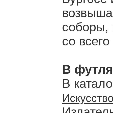
возвыша
соборы,
со всего
В футля
В катало
Искусств
Издател