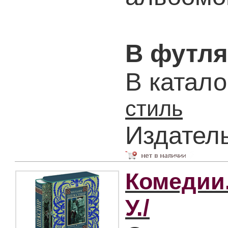
В футля
В катало
стиль
Издател
Комедии.
У./