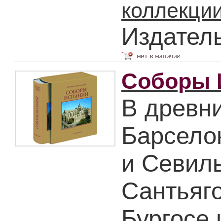
коллекции
Издател
Соборы 
В древни
Барсело
и Севиль
Сантьяг
Бургосе 