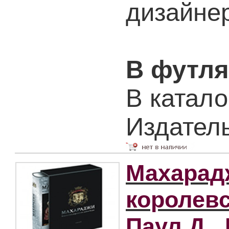
дизайне
В футля
В катало
Издател
Махарад
королевс
Паул Д., 