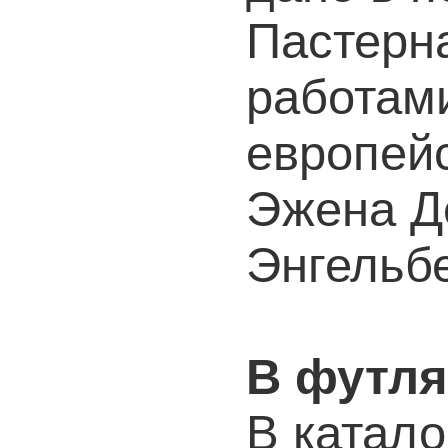
Пастерн
работам
европей
Эжена Д
Энгельб
В футля
В катало