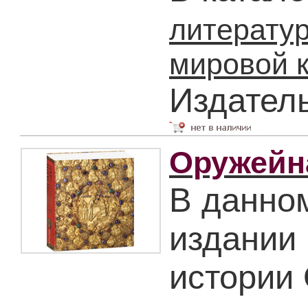
литерату
мировой 
Издател
Оружейн
В данно
издании 
истории