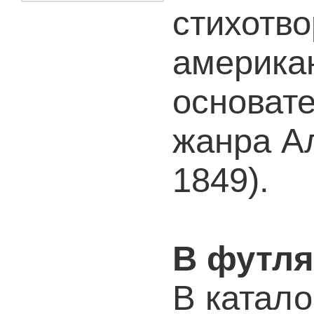
стихотво
американ
основате
жанра Ал
1849).
В футля
В катало