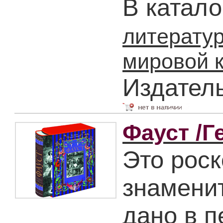
В катало
литерату
мировой 
Издател
Фауст /Ге
Это рос
знаменит
дано в п