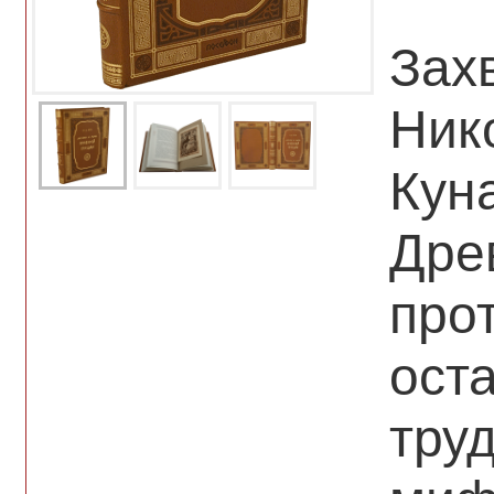
Зах
Ник
Кун
Дре
про
ост
тру