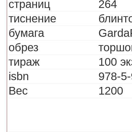
страниц
264
тиснение
блинт
бумага
Garda
обрез
торшо
тираж
100 эк
isbn
978-5
Вес
1200