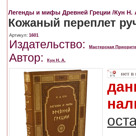
Легенды и мифы Древней Греции /Кун Н. А
Кожаный переплет ру
Артикул:
1601
Издательство:
Мастерская Приорит
Автор:
Кун Н. А.
дан
нал
ост