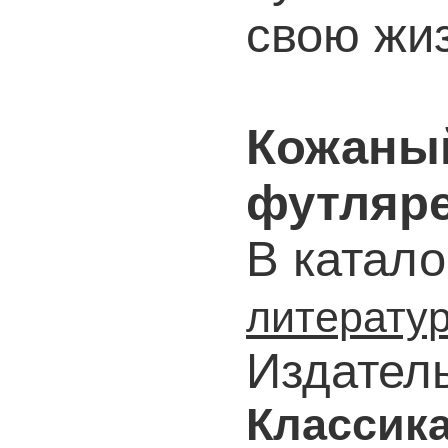
свою жи
Кожаный
футляр
В катало
литерату
Издател
Классик