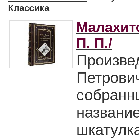
Классика
Малахит
П. П./
Произве
Петрови
собранн
названи
шкатулка