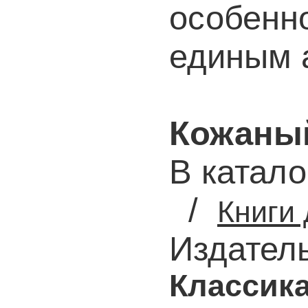
особенно
единым 
Кожаны
В катало
/
Книги 
Издател
Классик