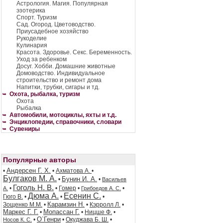
Астрология. Магия. Популярная
эзотерика
Спорт. Туризм
Сад. Огород. Цветоводство.
Приусадебное хозяйство
Рукоделие
Кулинария
Красота. Здоровье. Секс. Беременность.
Уход за ребенком
Досуг. Хобби. Домашние животные
Домоводство. Индивидуальное
строительство и ремонт дома
Напитки, трубки, сигары и тд.
Охота, рыбалка, туризм
Охота
Рыбалка
Автомобили, мотоциклы, яхты и т.д.
Энциклопедии, справочники, словари
Сувениры
Популярные авторы
Андерсен Г. Х.
•
•
Ахматова А.
•
Булгаков М. А.
Бунин И. А.
•
•
Васильев
Гоголь Н. В.
•
•
Гомер
•
•
А.
Грибоедов А. С.
Дюма А.
Есенин С.
Гюго В.
•
•
•
Карамзин Н.
Зощенко М.М.
•
•
Кэрролл Л.
•
Маркес Г. Г.
Мопассан Г.
•
•
Ницше Ф.
•
О`Генри
•
•
Окуджава Б. Ш.
•
Носов К. С.