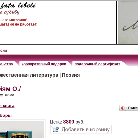
шего магазина!
агазин не работает.
ссии
ельства
корпоративный подарок
подарочный сертификат
жественная литература
|
Поэзия
йям О./
футляре
 книга
Подел
аборы
Цена:
8800
руб.