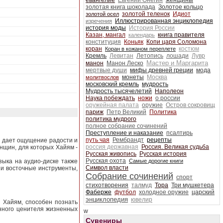
евангелие
Евгений Онегин
женщины
золотая книга шоколада
Золотое кольцо
золотой теленок
Идиот
золотой осел
Иллюстрированная энциклопедия
изречения
история моды
История России
Казан, мангал
книга правителя
календарь
конституция
Коньяк
Копи царя Соломона
коран
костюм
Коран в кожаном переплете
Кремль
Левитан
Летопись
лошади
Лувр
Мастер и Маргарита
манон
Манон Леско
мертвые души
мифы древней греции
мода
монеты
Москва
молитвослов
московский кремль
мудрость
Мудрость тысячелетий
Наполеон
Наука побеждать
ножи
о россии
оружейная палата
оружие
Остров сокровищ
париж
Петр Великий
Политика
политика мудрого
полное собрание сочинений
Преступление и наказание
псалтирь
путь чая
Рембрандт
рецепты
н дает ощущение радости и
россия державная
Россия. Великая судьба
нщин, для которых Хайям -
Русская живопись
Русская история
Русская охота
зыка на аудио-диске также
Самые дорогие книги
Символ власти
 и восточные инструменты,
Собрание сочинений
спорт
стихотворения
талмуд
Тора
Три мушкетера
Фаберже
футбол
холодное оружие
царский
энциклопедия
ювелир
р Хайям, способен познать
инного ценителя жизненных
w
Сувениры