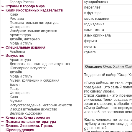
суперобложка
Города России
Страны и города мира
переплет
Книги иностранных издательств
в футляре
Кино
Реклама
место издания
Познавательная литература
год издания
Фотография
язык текста
Изобразительное искусство
Архитектура
язык оригинала
Дизайн, интерьер
формат
Мода и стиль
печать
Специальные издания
Альбомы
бумага
Искусство
Архитектура
Декоративно-прикладное искусство
Описание
Омар Хайям /Хай
Ювелирное искусство
Дизайн
Подарочный набор "Омар Ха
Мода и стиль
Музеи, коллекции и собрания
«Омар Хайям» не столь стро
Балет
праздника. Это самый попу
Театр
это символ любви.
Фотография
Стихи Хайяма - это прекра
Кино
уникальна. Треки создавали
Музыка
орган и клавесин, с обрабо
Искусствоведение. История искусств
«Омар Хайям» - это персидс
Изобразительное искусство
и волшебное восточная нега
Великие художники
Культура. Культурология
Жизнь человека не вечна, 
Познавательная литература
глубину и величие секундн
Бизнес. Экономика. Право.
удовольствий.
Юриспруденция