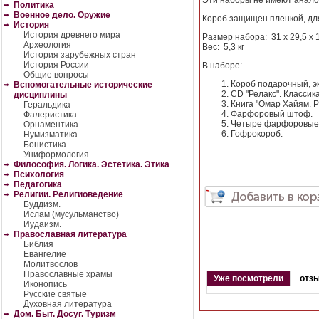
Эти наборы не имеют анало
Политика
Военное дело. Оружие
Короб защищен пленкой, дл
История
История древнего мира
Размер набора: 31 х 29,5 х 
Археология
Вес: 5,3 кг
История зарубежных стран
История России
В наборе:
Общие вопросы
Короб подарочный, э
Вспомогательные исторические
CD "Релакс". Классика
дисциплины
Книга "Омар Хайям. Р
Геральдика
Фарфоровый штоф.
Фалеристика
Четыре фарфоровые 
Орнаментика
Гофрокороб.
Нумизматика
Бонистика
Униформология
Философия. Логика. Эстетика. Этика
Психология
Педагогика
Религии. Религиоведение
Буддизм.
Ислам (мусульманство)
Иудаизм.
Православная литература
Библия
Евангелие
Молитвослов
Православные храмы
Уже посмотрели
отз
Иконопись
Русские святые
Духовная литература
Дом. Быт. Досуг. Туризм