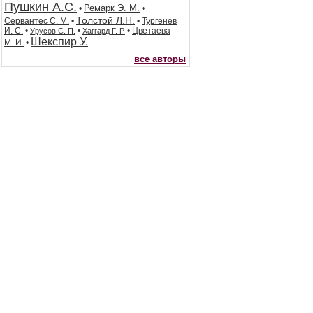
Пушкин А.С.
Ремарк Э. М.
•
•
Толстой Л.Н.
Сервантес С. М.
•
•
Тургенев
И. С.
•
•
•
Цветаева
Урусов С. П.
Хаггард Г. Р.
Шекспир У.
М. И.
•
все авторы
© Book-presents.ru
Книжный магазин
2007-2026г.