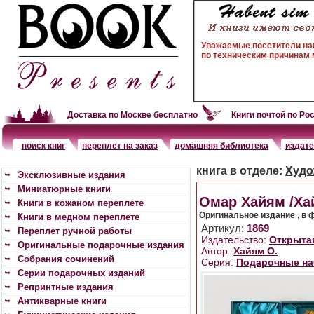
Уважаемые посетители на
по техническим причинам м
Доставка по Москве бесплатно
Книги почтой по Ро
поиск книг
переплет на заказ
домашняя библиотека
издат
книга в отделе:
Худо
Эксклюзивные издания
Миниатюрные книги
Омар Хайям /Ха
Книги в кожаном переплете
Оригинальное издание , в 
Книги в медном переплете
Артикул:
1869
Переплет ручной работы
Издательство:
Открытая
Оригинальные подарочные издания
Автор:
Хайям О.
Собрания сочинений
Cерия:
Подарочные н
Серии подарочных изданий
Репринтные издания
Антикварные книги