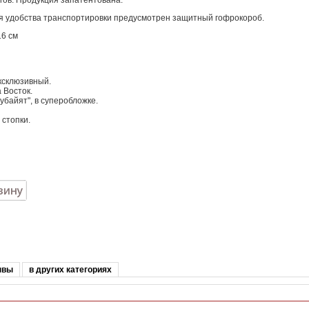
гов. Продукция запатентована.
я удобства транспортировки предусмотрен защитный гофрокороб.
16 см
ксклюзивный.
 Восток.
убайят", в суперобложке.
стопки.
ывы
в других категориях