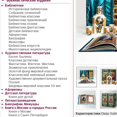
Букинистические издания
Библиотеки
Историческая библиотека
Собрание сочинений
Библиотека классики
Библиотека приключений
Библиотека поэзии
Библиотека фантастики
Детская библиотека
Афористика
Биографии
Философы
Библиотека искусств
Многотомные энциклопедии
Художественная литература
Басни. Былины
Классика детектива
Фантастика. Фэнтези. Мистика
Знаменитые приключения
Золотой фонд мировой классики
Классический любовный роман
Художественно-документальная проза
Поэзия
Шедевры мировой классики XX век
Афоризмы
Детская литература
Книги для детей
Литературоведение
Биографии. Мемуары
Книги о Москве и городах России
Книги о Москве
Характеристики
Омар Хай
Книги о Санкт-Петербурге