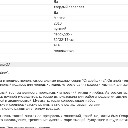
Да
твердый переплет
Да
Москва
2010
русский
персидский
32*32*17 см
4+4
мелованная
ям О./
йям".
г и величественен, как остальные подарки серии "Старейшина". Он иной - о
лярный подарок для молодых людей, которые ценят радости жизни, и для же
сный тост за ценность прекрасных мгновений жизни и любви. Авторская му
сь группой музыкантов, которые использовали для работы редкие китайские
ткой и аранжировкой. Музыка, которая сопровождает набор
кие и среднеазиатские мотивы в стиле релакс, звуки пустыни
, словно разлитая в теплом воздухе.
и лишь тонкий знаток ее прекрасных мгновений, такой же, каким был Ома
ого наслаждения, трепетание чувств и море эмоций, бушующее в груди ист