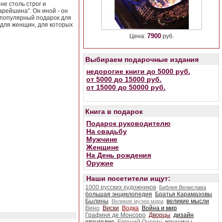
е столь строг и
арейшина". Он иной - он
 популярный подарок для
 для женщин, для которых
7900
Цена:
руб.
Выбираем подарочные издания
недорогие книги до 5000 руб.
от 5000 до 15000 руб.
от 15000 до 50000 руб.
Книга в подарок
Подарок руководителю
На свадьбу
Мужчине
Женщине
На День рождения
Оружие
Наши посетители ищут:
1000 русских художников
Библия Велислава
большая энциклопедия
Братья Карамазовы
Былины
великие мысли
Великие музеи мира
Вино
Виски
Водка
Война и мир
Графиня де Монсоро
Дворцы
дизайн