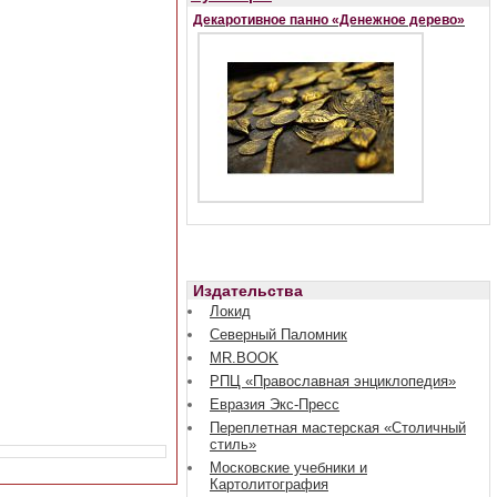
Декаротивное панно «Денежное дерево»
Издательства
Локид
Северный Паломник
MR.BOOK
РПЦ «Православная энциклопедия»
Евразия Экс-Пресс
Переплетная мастерская «Столичный
стиль»
Московские учебники и
Картолитография