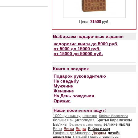
31500
Цена:
руб.
Выбираем подарочные издания
недорогие книги до 5000 руб.
от 5000 до 15000 руб.
от 15000 до 50000 руб.
Книга в подарок
Подарок руководителю
На свадьбу
Мужчине
Женщине
На День рождения
Оружие
Наши посетители ищут:
1000 русских художников
Библия Велислава
большая энциклопедия
Братья Карамазовы
Былины
великие мысли
Великие музеи мира
Вино
Виски
Водка
Война и мир
Графиня де Монсоро
Дворцы
дизайн
евангелие
Евгений Онегин
женщины