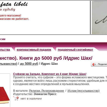
шего магазина!
агазин не работает.
ссии
ельства
корпоративный подарок
подарочный сертификат
нство). Книги до 5000 руб /Идрис Шах/
льманство)
/
до 5000 руб
/ Идрис Шах
Подели
Суфизм на Западе. Комплект из 4 книг /Идрис Шах/
Пронято считать, что суфизм – это форма исламского мистицизма. 
однако, является всёго лишь расхожим стереотипом, удобным для п
к созданию жестких определений и ярлыков мышления.
В каталоге:
Религии. Религиоведение
/
Ислам (мусульманство)
Издательство:
Эннеагон Пресс