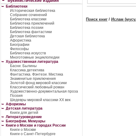
Букинистические издания
Библиотеки
Историческая библиотека
Собрание сочинений
Библиотека классики
Поиск книг
/
Ислам (мусу
Библиотека приключений
Библиотека поэзии
Библиотека фантастики
Детская библиотека
Афористика
Биографии
Философы
Библиотека искусств
Многотомные энциклопедии
Художественная литература
Басни. Былины
Классика детектива
Фантастика. Фэнтези. Мистика
Знаменитые приключения
Золотой фонд мировой классики
Классический любовный роман
Художественно-документальная проза
Поэзия
Шедевры мировой классики XX век
Афоризмы
Детская литература
Книги для детей
Литературоведение
Биографии. Мемуары
Книги о Москве и городах России
Книги о Москве
Книги о Санкт-Петербурге