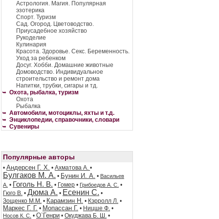
Астрология. Магия. Популярная
эзотерика
Спорт. Туризм
Сад. Огород. Цветоводство.
Приусадебное хозяйство
Рукоделие
Кулинария
Красота. Здоровье. Секс. Беременность.
Уход за ребенком
Досуг. Хобби. Домашние животные
Домоводство. Индивидуальное
строительство и ремонт дома
Напитки, трубки, сигары и тд.
Охота, рыбалка, туризм
Охота
Рыбалка
Автомобили, мотоциклы, яхты и т.д.
Энциклопедии, справочники, словари
Сувениры
Популярные авторы
Андерсен Г. Х.
•
•
Ахматова А.
•
Булгаков М. А.
Бунин И. А.
•
•
Васильев
Гоголь Н. В.
•
•
Гомер
•
•
А.
Грибоедов А. С.
Дюма А.
Есенин С.
Гюго В.
•
•
•
Карамзин Н.
Зощенко М.М.
•
•
Кэрролл Л.
•
Маркес Г. Г.
Мопассан Г.
•
•
Ницше Ф.
•
О`Генри
•
•
Окуджава Б. Ш.
•
Носов К. С.