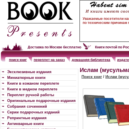
Уважаемые посетители на
по техническим причинам м
Доставка по Москве бесплатно
Книги почтой по Ро
поиск книг
переплет на заказ
домашняя библиотека
издат
Ислам (мусульма
Эксклюзивные издания
Поиск книг
/
Ислам (мусу
Миниатюрные книги
Книги в кожаном переплете
Книги в медном переплете
Переплет ручной работы
Оригинальные подарочные издания
Собрания сочинений
Серии подарочных изданий
Репринтные издания
Антикварные книги