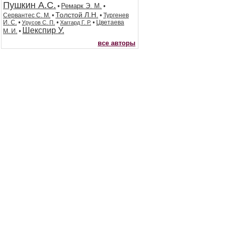
Пушкин А.С.
Ремарк Э. М.
•
•
Толстой Л.Н.
Сервантес С. М.
•
•
Тургенев
И. С.
•
•
•
Цветаева
Урусов С. П.
Хаггард Г. Р.
Шекспир У.
М. И.
•
все авторы
© Book-presents.ru
Книжный магазин
2007-2026г.