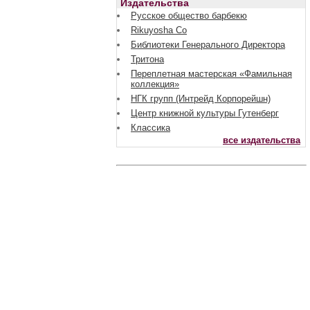
Издательства
Русское общество барбекю
Rikuyosha Co
Библиотеки Генерального Директора
Тритона
Переплетная мастерская «Фамильная
коллекция»
НГК групп (Интрейд Корпорейшн)
Центр книжной культуры Гутенберг
Классика
все издательства