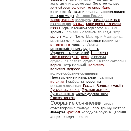
золотая книга шоколада
Золотое кольцо
золотой теленок
Идиот
золотой осел
Иллюстрированная энциклопедия
изречения
история моды
История России
Казан, мангал
книга правителя
календарь
конституция
Коньяк
Копи царя Соломона
коран
костюм
Коран в кожаном переплете
Кремль
Левитан
Летопись
лошади
Лувр
Мастер и Маргарита
манон
Манон Леско
мертвые души
мифы древней греции
мода
монеты
Москва
молитвослов
московский кремль
мудрость
Мудрость тысячелетий
Наполеон
Наука побеждать
ножи
о россии
оружейная палата
оружие
Остров сокровищ
париж
Петр Великий
Политика
политика мудрого
полное собрание сочинений
Преступление и наказание
псалтирь
путь чая
Рембрандт
рецепты
россия державная
Россия. Великая судьба
Русская живопись
Русская история
Русская охота
Самые дорогие книги
Символ власти
Собрание сочинений
спорт
стихотворения
талмуд
Тора
Три мушкетера
Фаберже
футбол
холодное оружие
царский
энциклопедия
ювелир