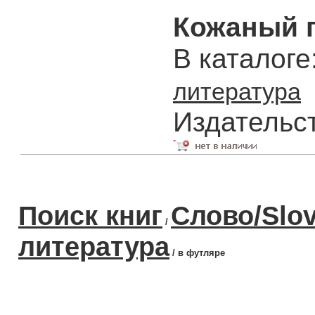
Кожаный п
В каталоге
литература
Издательс
Поиск книг
Слово/Slo
/
литература
/ в футляре