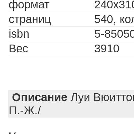
формат
240х31
страниц
540, к
isbn
5-8505
Вес
3910
Описание
Луи Вюиттон
П.-Ж./