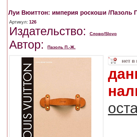
Луи Вюиттон: империя роскоши /Пазоль П
Артикул:
126
Издательство:
Слово/Slovo
Автор:
Пазоль П.-Ж.
дан
нал
ост