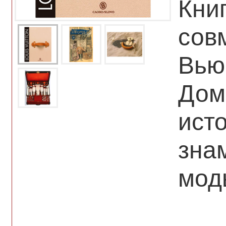
Кни
сов
Вью
Дом
ист
зна
мод